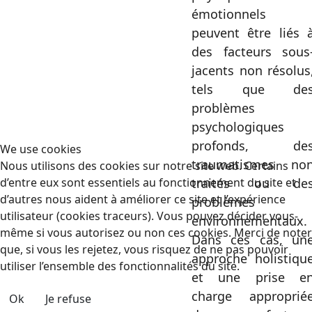
émotionnels
peuvent être liés 
des facteurs sous
jacents non résolus
tels que de
problèmes
psychologiques
profonds, de
We use cookies
traumatismes no
Nous utilisons des cookies sur notre site web. Certains
d’entre eux sont essentiels au fonctionnement du site et
traités ou de
d’autres nous aident à améliorer ce site et l’expérience
problèmes
utilisateur (cookies traceurs). Vous pouvez décider vous-
environnementaux.
même si vous autorisez ou non ces cookies. Merci de noter
Dans ces cas, un
que, si vous les rejetez, vous risquez de ne pas pouvoir
approche holistiqu
utiliser l’ensemble des fonctionnalités du site.
et une prise e
charge approprié
Ok
Je refuse