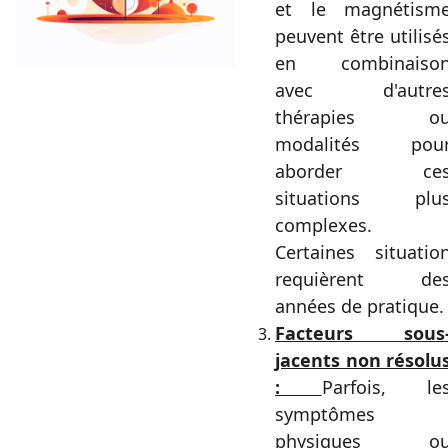
et le magnétism
peuvent être utilisé
en combinaiso
avec d'autre
thérapies o
modalités pou
aborder ce
situations plu
complexes.
Certaines situatio
requièrent de
années de pratique.
Facteurs sous
jacents non résolu
:
Parfois, le
symptômes
physiques o