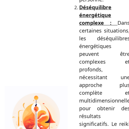
Déséquilibre
énergétique
complexe :
Dan
certaines situations
les déséquilibre
énergétiques
peuvent êtr
complexes e
profonds,
nécessitant un
approche plu
complète e
multidimensionnell
pour obtenir de
résultats
significatifs. Le reik