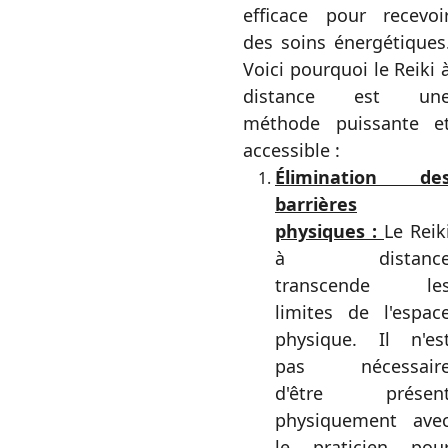
efficace pour recevoi
des soins énergétiques
Voici pourquoi le Reiki 
distance est un
méthode puissante e
accessible :
Élimination de
barrières
physiques :
Le Reik
à distanc
transcende le
limites de l'espac
physique. Il n'es
pas nécessair
d'être présen
physiquement ave
le praticien pou