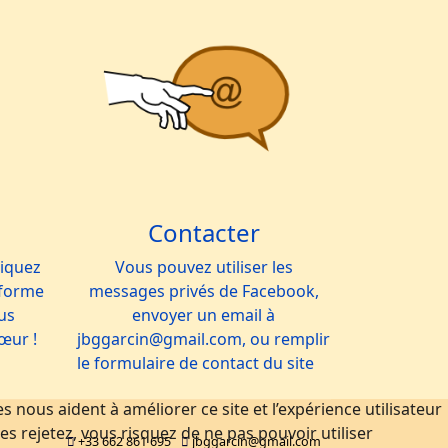
Contacter
liquez
Vous pouvez utiliser les
e-forme
messages privés de Facebook,
us
envoyer un email à
cœur !
jbggarcin@gmail.com, ou remplir
le formulaire de contact du site
 nous aident à améliorer ce site et l’expérience utilisateur
s rejetez, vous risquez de ne pas pouvoir utiliser
+33 662 861 695
jbggarcin@gmail.com