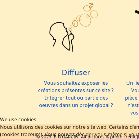
Diffuser
Vous souhaitez exposer les
Un li
créations présentes sur ce site ?
Vou
Intégrer tout ou partie des
pièce
oeuvres dans un projet global ?
n'est
vos
We use cookies
Nous utilisons des cookies sur notre site web. Certains d’en
(cookies traceurs). Vous pouvez décider vous-même si vous a
© 2023 JB G GARCIN. All pictures & photo credit J