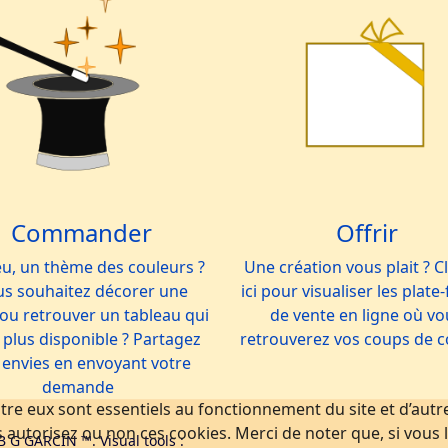
Commander
Offrir
eu, un thème des couleurs ?
Une création vous plait ? C
s souhaitez décorer une
ici pour visualiser les plat
 ou retrouver un tableau qui
de vente en ligne où vo
 plus disponible ? Partagez
retrouverez vos coups de 
 envies en envoyant votre
demande
tre eux sont essentiels au fonctionnement du site et d’autres
utorisez ou non ces cookies. Merci de noter que, si vous le
B G GARCIN ™. Visual tools :