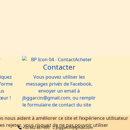
Contacter
liquez
Vous pouvez utiliser les
e-forme
messages privés de Facebook,
us
envoyer un email à
cœur !
jbggarcin@gmail.com, ou remplir
le formulaire de contact du site
 nous aident à améliorer ce site et l’expérience utilisateur
s rejetez, vous risquez de ne pas pouvoir utiliser
+33 662 861 695
jbggarcin@gmail.com