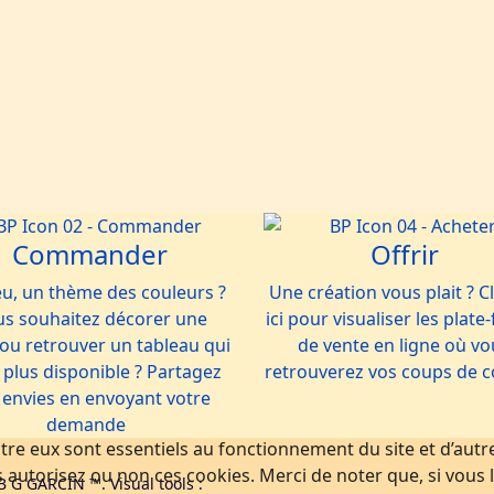
Commander
Offrir
eu, un thème des couleurs ?
Une création vous plait ? C
s souhaitez décorer une
ici pour visualiser les plat
 ou retrouver un tableau qui
de vente en ligne où vo
 plus disponible ? Partagez
retrouverez vos coups de 
 envies en envoyant votre
demande
tre eux sont essentiels au fonctionnement du site et d’autres
utorisez ou non ces cookies. Merci de noter que, si vous le
B G GARCIN ™. Visual tools :