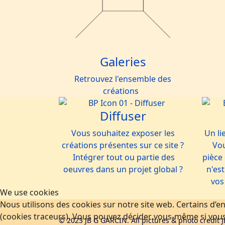
Galeries
Retrouvez l'ensemble des
créations
Diffuser
Vous souhaitez exposer les
Un li
créations présentes sur ce site ?
Vou
Intégrer tout ou partie des
pièce
oeuvres dans un projet global ?
n'est
vos
We use cookies
Nous utilisons des cookies sur notre site web. Certains d’en
(cookies traceurs). Vous pouvez décider vous-même si vous a
© 2023 JB G GARCIN. All pictures & photo credit J